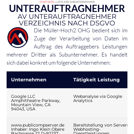
STARTSEITE
»
LISTE DER SUBUNTERNEHMER
UNTERAUFTRAGNEHMER
AV UNTERAUFTRAGNEHMER
VERZEICHNIS NACH DSGVO
Die Müller-Hoch2 OHG bedient sich im
Zuge der Verarbeitung von Daten im
Auftrag des Auftraggebers Leistungen
mehrerer Dritter als Subunternehmer. Es handelt
sich dabei konkret um folgende Unternehmen:
Unternehmen
Tätigkeit Leistung
Google LLC
Webanalyse via Google
Amphitheatre Parkway,
Analytics
Mountain View, CA
94043, USA
www.publicompserver.de
Bereitstellung von Servern,
Inhaber: Ingo Klein Obere
Webhosting-
Bachgasse 22 D-92237
Dienstleistungen