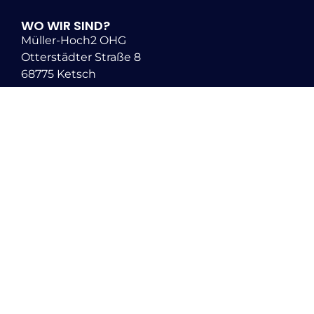
WO WIR SIND?
Müller-Hoch2 OHG
Otterstädter Straße 8
68775 Ketsch
WIE SIND WIR ERREICHBAR?
05202 8582507
0176 62286721
RECHTLICHE LINKS
Impressum
Datenschutz
AGB
Cookie Richtlinie EU
JETZT FOLGEN